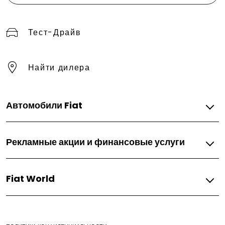
Тест-Драйв
Найти дилера
Автомобили Fiat
Бензин
Рекламные акции и финансовые услуги
500
Tipo
Fiat
Fiat World
Автомобильные акции
Спецпредложения
Fiat
Новости